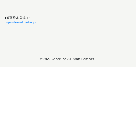
■鶴富整体 公式HP
https://hostelmarika.jp/
© 2022 Canek Inc. All Rights Reserved.